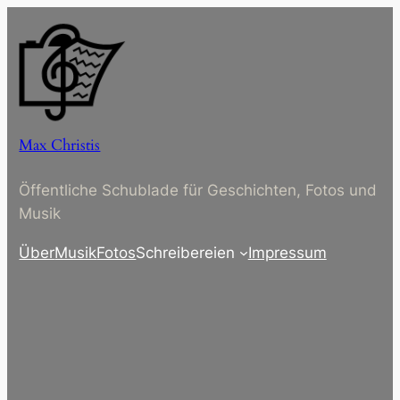
Zum
Inhalt
springen
Max Christis
Öffentliche Schublade für Geschichten, Fotos und
Musik
Über
Musik
Fotos
Schreibereien
Impressum